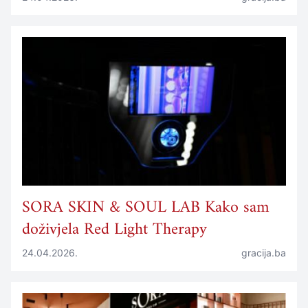
SORA SKIN & SOUL LAB Kako sam
doživjela Red Light Therapy
24.04.2026.
gracija.ba