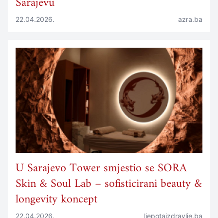
Sarajevu
22.04.2026.
azra.ba
U Sarajevo Tower smjestio se SORA
Skin & Soul Lab – sofisticirani beauty &
longevity koncept
22.04.2026.
ljepotaizdravlje.ba