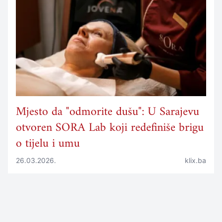
Mjesto da "odmorite dušu": U Sarajevu
otvoren SORA Lab koji redefiniše brigu
o tijelu i umu
26.03.2026.
klix.ba