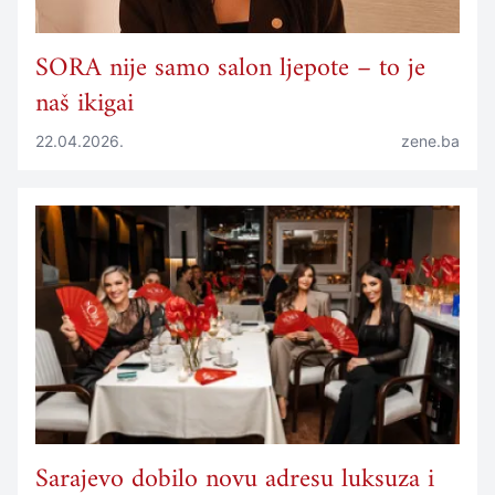
SORA nije samo salon ljepote – to je
naš ikigai
22.04.2026.
zene.ba
Sarajevo dobilo novu adresu luksuza i