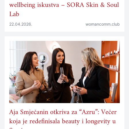
wellbeing iskustva – SORA Skin & Soul
Lab
22.04.2026.
womancomm.club
Aja Smječanin otkriva za “Azru”: Večer
koja je redefinisala beauty i longevity u