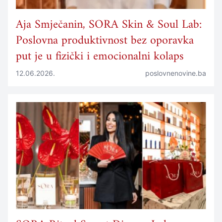
Aja Smječanin, SORA Skin & Soul Lab:
Poslovna produktivnost bez oporavka
put je u fizički i emocionalni kolaps
12.06.2026.
poslovnenovine.ba