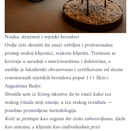
Nauka, stručnost i svjetski brendovi
Ovdje ćete shvatiti šta znači ozbiljan i profesionalan
pristup svakoj klijentici, svakom klijentu. Tretmani se
kreiraju u saradnji s nutricionistima i doktorima, a
osoblje je fakultetski obrazovano i certificirano od strane
renomiranih svjetskih brendova poput 111 Skin i
Augustinus Bader.
Shvatila sam iz ličnog iskustva da to znači kako iza
svakog rituala stoji znanje, a iza svakog rezultata —
posebno promišljena metodologija.
Koži se pristupa kao organu što često zaboravljamo, tijelu
kao sistemu, a klijentu kao individualnoj priči