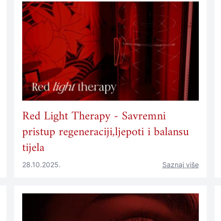
Red Light Therapy - Savremni
pristup regeneraciji,ljepoti i balansu
tijela
28.10.2025.
Saznaj više