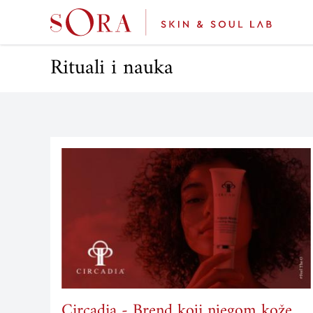
Rituali i nauka
Circadia - Brend koji njegom kože