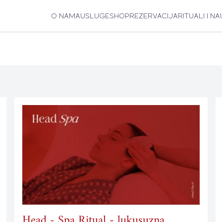
O NAMA
USLUGE
SHOP
REZERVACIJA
RITUALI I N
Head - Spa Ritual - lukusuzna