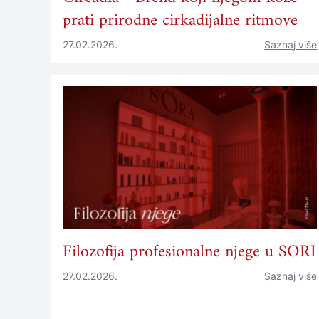
prati prirodne cirkadijalne ritmove
27.02.2026.
Saznaj više
Filozofija profesionalne njege u SORI
27.02.2026.
Saznaj više