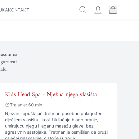
AUKA
KONTAKT
okusom na
gurnosti.
alu.
Kids Head Spa - Nježna njega vlasišta
Trajanje: 60 min
Nježan i opuštajući tretman posebno prilagođen
dječijem vlasištu i kosi. Uključuje blago pranje,
umirujuću njegu i laganu masažu glave, bez
agresivnih sastojaka. Tretman je osmišljen da pruži
osjećaj relaksacije, čistoće i ugode.