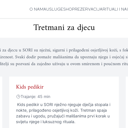
O NAMA
USLUGE
SHOP
REZERVACIJA
RITUALI I N
Tretmani za djecu
 za djecu u SORI su nježni, sigurni i prilagođeni osjetljivoj koži, s f
mirenost. Svaki dodir pomaže mališanima da upoznaju njegu i osjećaj si
itelji su pozvani da zajedno uživaju u ovom smirenom i poučnom ritu
Kids pedikir
Trajanje: 45 min
Kids pedikir u SORI nježno njeguje dječja stopala i
nokte, prilagođeno osjetljivoj koži. Tretman spaja
zabavu i ugodu, pružajući mališanima prvi korak u
svijetu njege i luksuznog rituala.