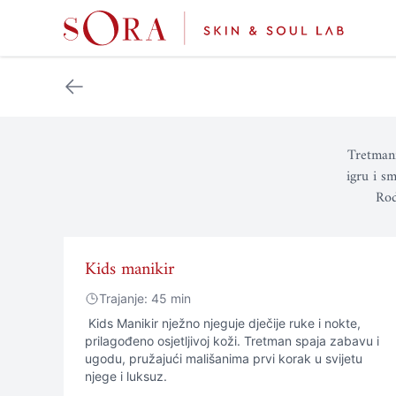
Tretmani
igru i s
Rod
Kids manikir
Trajanje: 45 min
Kids Manikir nježno njeguje dječije ruke i nokte,
prilagođeno osjetljivoj koži. Tretman spaja zabavu i
ugodu, pružajući mališanima prvi korak u svijetu
njege i luksuz.