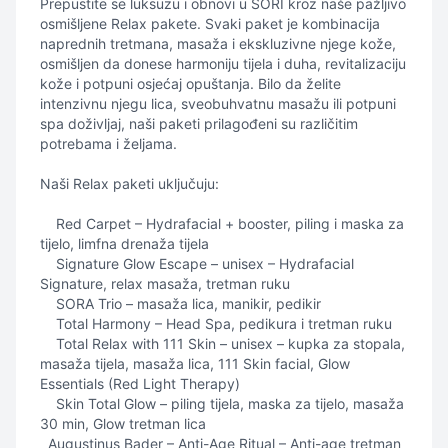
Prepustite se luksuzu i obnovi u SORI kroz naše pažljivo
osmišljene Relax pakete. Svaki paket je kombinacija
naprednih tretmana, masaža i ekskluzivne njege kože,
osmišljen da donese harmoniju tijela i duha, revitalizaciju
kože i potpuni osjećaj opuštanja. Bilo da želite
intenzivnu njegu lica, sveobuhvatnu masažu ili potpuni
spa doživljaj, naši paketi prilagođeni su različitim
potrebama i željama.
Naši Relax paketi uključuju:
Red Carpet – Hydrafacial + booster, piling i maska za
tijelo, limfna drenaža tijela
Signature Glow Escape – unisex – Hydrafacial
Signature, relax masaža, tretman ruku
SORA Trio – masaža lica, manikir, pedikir
Total Harmony – Head Spa, pedikura i tretman ruku
Total Relax with 111 Skin – unisex – kupka za stopala,
masaža tijela, masaža lica, 111 Skin facial, Glow
Essentials (Red Light Therapy)
Skin Total Glow – piling tijela, maska za tijelo, masaža
30 min, Glow tretman lica
Augustinus Bader – Anti-Age Ritual – Anti-age tretman