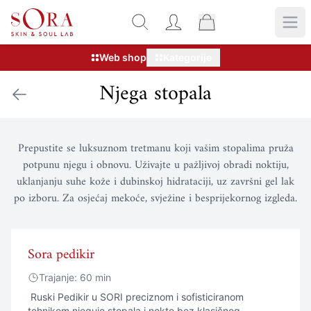
Web shop
Kategorije
Njega stopala
Prepustite se luksuznom tretmanu koji vašim stopalima pruža
potpunu njegu i obnovu. Uživajte u pažljivoj obradi noktiju,
uklanjanju suhe kože i dubinskoj hidrataciji, uz završni gel lak
po izboru. Za osjećaj mekoće, svježine i besprijekornog izgleda.
Sora pedikir
Trajanje: 60 min
Ruski Pedikir u SORI preciznom i sofisticiranom
tehnikom njeguje stopala i nokte bez klasičnog